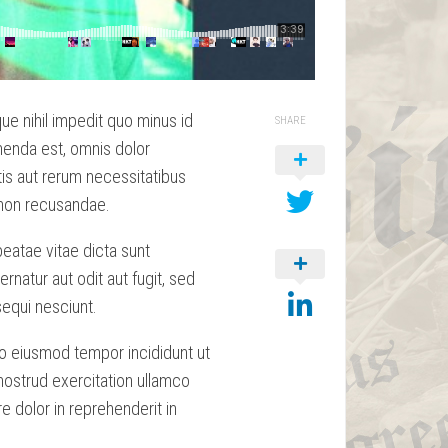
e nihil impedit quo minus id
SHARE
enda est, omnis dolor
is aut rerum necessitatibus
 non recusandae.
beatae vitae dicta sunt
natur aut odit aut fugit, sed
equi nesciunt.
do eiusmod tempor incididunt ut
nostrud exercitation ullamco
e dolor in reprehenderit in