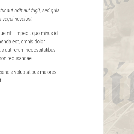
r aut odit aut fugit, sed quia
 sequi nesciunt.
e nihil impedit quo minus id
enda est, omnis dolor
is aut rerum necessitatibus
 non recusandae.
ciendis voluptatibus maiores
t.