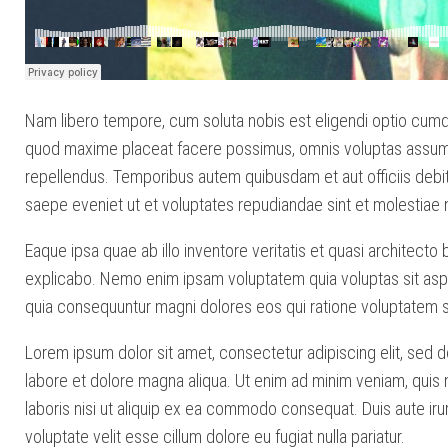
Nam libero tempore, cum soluta nobis est eligendi optio cumqu
quod maxime placeat facere possimus, omnis voluptas assum
repellendus. Temporibus autem quibusdam et aut officiis debit
saepe eveniet ut et voluptates repudiandae sint et molestiae
Eaque ipsa quae ab illo inventore veritatis et quasi architecto 
explicabo. Nemo enim ipsam voluptatem quia voluptas sit asper
quia consequuntur magni dolores eos qui ratione voluptatem s
Lorem ipsum dolor sit amet, consectetur adipiscing elit, sed 
labore et dolore magna aliqua. Ut enim ad minim veniam, quis 
laboris nisi ut aliquip ex ea commodo consequat. Duis aute irur
voluptate velit esse cillum dolore eu fugiat nulla pariatur.