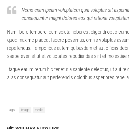
Nemo enim ipsam voluptatem quia voluptas sit aspernatu
consequuntur magni dolores eos qui ratione voluptatem
Nam libero tempore, cum soluta nobis est eligendi optio cumqu
quod maxime placeat facere possimus, omnis voluptas assum
repellendus. Temporibus autem quibusdam et aut officiis debit
saepe eveniet ut et voluptates repudiandae sint et molestiae
Itaque earum rerum hic tenetur a sapiente delectus, ut aut rei
alias consequatur aut perferendis doloribus asperiores repella
Tags:
image
media
YOU MAY ALSO LIKE...