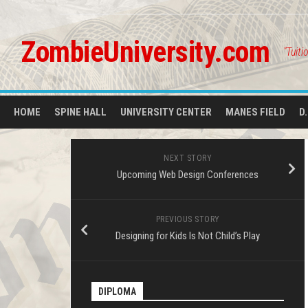
Skip
to
content
ZombieUniversity.com
"Tuiti
HOME
SPINE HALL
UNIVERSITY CENTER
MANES FIELD
D
NEXT STORY
Upcoming Web Design Conferences
PREVIOUS STORY
Designing for Kids Is Not Child’s Play
DIPLOMA