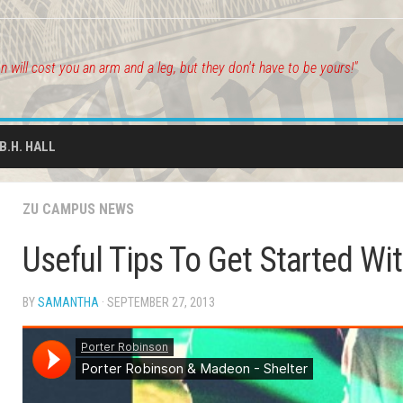
on will cost you an arm and a leg, but they don't have to be yours!"
.B.H. HALL
ZU CAMPUS NEWS
Useful Tips To Get Started W
BY
SAMANTHA
· SEPTEMBER 27, 2013