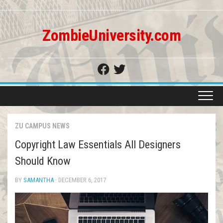
Skip
to
content
ZombieUniversity.com
ZU CAMPUS NEWS
Copyright Law Essentials All Designers
Should Know
BY
SAMANTHA
· DECEMBER 6, 2017