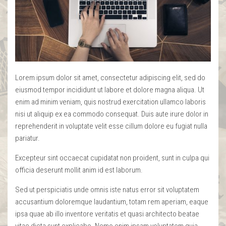
Lorem ipsum dolor sit amet, consectetur adipiscing elit, sed do
eiusmod tempor incididunt ut labore et dolore magna aliqua. Ut
enim ad minim veniam, quis nostrud exercitation ullamco laboris
nisi ut aliquip ex ea commodo consequat. Duis aute irure dolor in
reprehenderit in voluptate velit esse cillum dolore eu fugiat nulla
pariatur.
Excepteur sint occaecat cupidatat non proident, sunt in culpa qui
officia deserunt mollit anim id est laborum.
Sed ut perspiciatis unde omnis iste natus error sit voluptatem
accusantium doloremque laudantium, totam rem aperiam, eaque
ipsa quae ab illo inventore veritatis et quasi architecto beatae
vitae dicta sunt explicabo. Nemo enim ipsam voluptatem quia