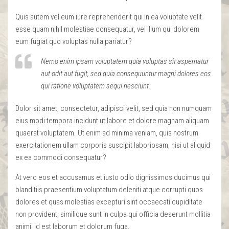
Quis autem vel eum iure reprehenderit qui in ea voluptate velit
esse quam nihil molestiae consequatur, vel illum qui dolorem
eum fugiat quo voluptas nulla pariatur?
Nemo enim ipsam voluptatem quia voluptas sit aspernatur
aut odit aut fugit, sed quia consequuntur magni dolores eos
qui ratione voluptatem sequi nesciunt.
Dolor sit amet, consectetur, adipisci velit, sed quia non numquam
eius modi tempora incidunt ut labore et dolore magnam aliquam
quaerat voluptatem. Ut enim ad minima veniam, quis nostrum
exercitationem ullam corporis suscipit laboriosam, nisi ut aliquid
ex ea commodi consequatur?
At vero eos et accusamus et iusto odio dignissimos ducimus qui
blanditiis praesentium voluptatum deleniti atque corrupti quos
dolores et quas molestias excepturi sint occaecati cupiditate
non provident, similique sunt in culpa qui officia deserunt mollitia
animi, id est laborum et dolorum fuga.