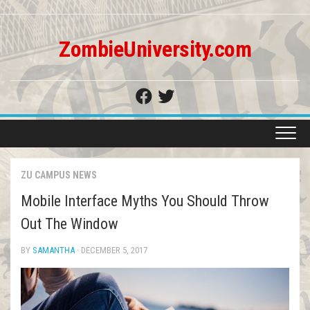
Skip
to
content
ZombieUniversity.com
ZU CAMPUS NEWS
Mobile Interface Myths You Should Throw
Out The Window
BY
SAMANTHA
· DECEMBER 5, 2017