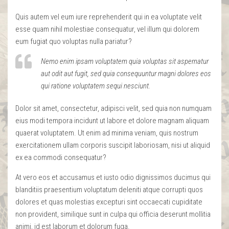
Quis autem vel eum iure reprehenderit qui in ea voluptate velit
esse quam nihil molestiae consequatur, vel illum qui dolorem
eum fugiat quo voluptas nulla pariatur?
Nemo enim ipsam voluptatem quia voluptas sit aspernatur
aut odit aut fugit, sed quia consequuntur magni dolores eos
qui ratione voluptatem sequi nesciunt.
Dolor sit amet, consectetur, adipisci velit, sed quia non numquam
eius modi tempora incidunt ut labore et dolore magnam aliquam
quaerat voluptatem. Ut enim ad minima veniam, quis nostrum
exercitationem ullam corporis suscipit laboriosam, nisi ut aliquid
ex ea commodi consequatur?
At vero eos et accusamus et iusto odio dignissimos ducimus qui
blanditiis praesentium voluptatum deleniti atque corrupti quos
dolores et quas molestias excepturi sint occaecati cupiditate
non provident, similique sunt in culpa qui officia deserunt mollitia
animi, id est laborum et dolorum fuga.