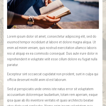
Lorem ipsum dolor sit amet, consectetur adipiscing elit, sed do
eiusmod tempor incididunt ut labore et dolore magna aliqua. Ut
enim ad minim veniam, quis nostrud exercitation ullamco laboris
nisi ut aliquip ex ea commodo consequat. Duis aute irure dolor in
reprehenderit in voluptate velit esse cillum dolore eu fugiat nulla
pariatur.
Excepteur sint occaecat cupidatat non proident, sunt in culpa qui
officia deserunt mollit anim id est laborum.
Sed ut perspiciatis unde omnis iste natus error sit voluptatem
accusantium doloremque laudantium, totam rem aperiam, eaque
ipsa quae ab illo inventore veritatis et quasi architecto beatae
vitae dicta sunt explicabo. Nemo enim ipsam voluptatem quia