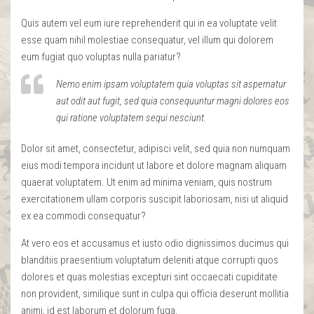
Quis autem vel eum iure reprehenderit qui in ea voluptate velit
esse quam nihil molestiae consequatur, vel illum qui dolorem
eum fugiat quo voluptas nulla pariatur?
Nemo enim ipsam voluptatem quia voluptas sit aspernatur
aut odit aut fugit, sed quia consequuntur magni dolores eos
qui ratione voluptatem sequi nesciunt.
Dolor sit amet, consectetur, adipisci velit, sed quia non numquam
eius modi tempora incidunt ut labore et dolore magnam aliquam
quaerat voluptatem. Ut enim ad minima veniam, quis nostrum
exercitationem ullam corporis suscipit laboriosam, nisi ut aliquid
ex ea commodi consequatur?
At vero eos et accusamus et iusto odio dignissimos ducimus qui
blanditiis praesentium voluptatum deleniti atque corrupti quos
dolores et quas molestias excepturi sint occaecati cupiditate
non provident, similique sunt in culpa qui officia deserunt mollitia
animi, id est laborum et dolorum fuga.