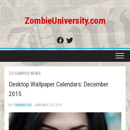
Skip
to
content
ZombieUniversity.com
ZU CAMPUS NEWS
Desktop Wallpaper Calendars: December
2015
BY
SAMANTHA
· JANUARY 29, 2016