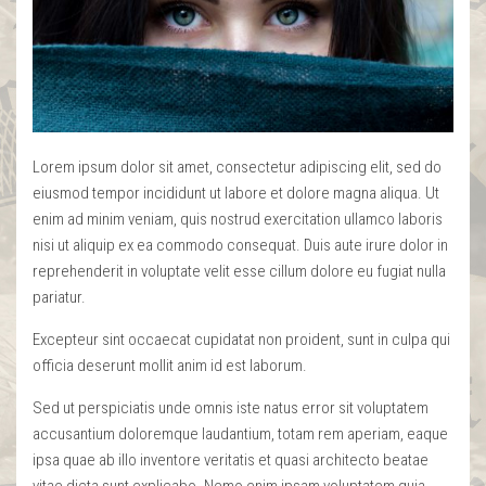
Lorem ipsum dolor sit amet, consectetur adipiscing elit, sed do
eiusmod tempor incididunt ut labore et dolore magna aliqua. Ut
enim ad minim veniam, quis nostrud exercitation ullamco laboris
nisi ut aliquip ex ea commodo consequat. Duis aute irure dolor in
reprehenderit in voluptate velit esse cillum dolore eu fugiat nulla
pariatur.
Excepteur sint occaecat cupidatat non proident, sunt in culpa qui
officia deserunt mollit anim id est laborum.
Sed ut perspiciatis unde omnis iste natus error sit voluptatem
accusantium doloremque laudantium, totam rem aperiam, eaque
ipsa quae ab illo inventore veritatis et quasi architecto beatae
vitae dicta sunt explicabo. Nemo enim ipsam voluptatem quia