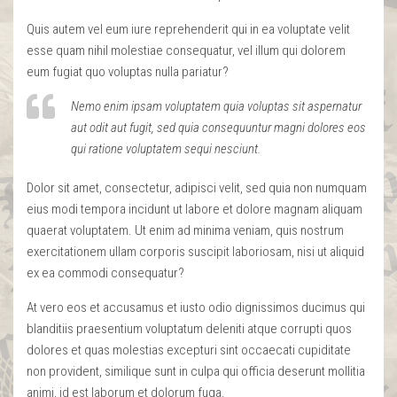
Quis autem vel eum iure reprehenderit qui in ea voluptate velit
esse quam nihil molestiae consequatur, vel illum qui dolorem
eum fugiat quo voluptas nulla pariatur?
Nemo enim ipsam voluptatem quia voluptas sit aspernatur
aut odit aut fugit, sed quia consequuntur magni dolores eos
qui ratione voluptatem sequi nesciunt.
Dolor sit amet, consectetur, adipisci velit, sed quia non numquam
eius modi tempora incidunt ut labore et dolore magnam aliquam
quaerat voluptatem. Ut enim ad minima veniam, quis nostrum
exercitationem ullam corporis suscipit laboriosam, nisi ut aliquid
ex ea commodi consequatur?
At vero eos et accusamus et iusto odio dignissimos ducimus qui
blanditiis praesentium voluptatum deleniti atque corrupti quos
dolores et quas molestias excepturi sint occaecati cupiditate
non provident, similique sunt in culpa qui officia deserunt mollitia
animi, id est laborum et dolorum fuga.