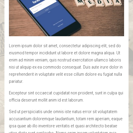
Lorem ipsum dolor sit amet, consectetur adipiscing elit, sed do
eiusmod tempor incididunt ut labore et dolore magna aliqua. Ut
enim ad minim veniam, quis nostrud exercitation ullamco laboris
nisi ut aliquip ex ea commodo consequat. Duis aute irure dolor in
reprehenderit in voluptate velit esse cillum dolore eu fugiat nulla
pariatur.
Excepteur sint occaecat cupidatat non proident, sunt in culpa qui
officia deserunt mollit anim id est laborum.
Sed ut perspiciatis unde omnis iste natus error sit voluptatem
accusantium doloremque laudantium, totam rem aperiam, eaque
ipsa quae ab illo inventore veritatis et quasi architecto beatae
vitae dicta sunt explicabo. Nemo enim ipsam voluptatem quia