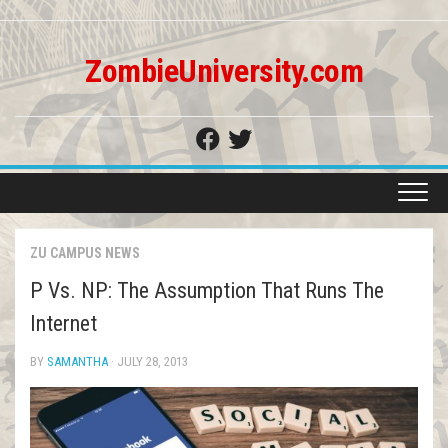
Skip
to
content
ZombieUniversity.com
ZU CAMPUS NEWS
P Vs. NP: The Assumption That Runs The
Internet
BY
SAMANTHA
· JULY 28, 2013